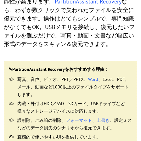
能性が高まります。
PartitionAssistant Recovery
な
ら、わずか数クリックで失われたファイルを安全に
復元できます。操作はとてもシンプルで、専門知識
がなくてもOK。USBメモリを接続し、復元したいフ
ァイルを選ぶだけで、写真・動画・文書など幅広い
形式のデータをスキャン＆復元できます。
✎PartitionAssistant Recoveryをおすすめする理由：
写真、音声、ビデオ、PPT／PPTX、
Word
、Excel、PDF、
メール、動画など1000以上のファイルタイプをサポート
します。
内蔵・外付けHDD／SSD、SDカード、USBドライブなど、
様々なストレージデバイスに対応します。
誤削除、ごみ箱の削除、
フォーマット
、
上書き
、設定ミス
などのデータ損失のシナリオから復元できます。
直感的で使いやすいUIを提供しています。