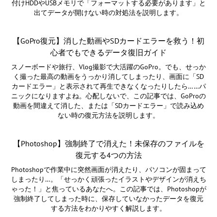
付けHDDやUSBメモリで「フォーマットする必要があります」と
出てデータが開けない時の対処法を説明します。
【GoPro復元】消した動画やSDカードエラーを救う！初
心者でもできるデータ復旧ガイド
スノーボードや旅行、Vlog撮影で大活躍のGoPro。でも、せっか
く撮った最高の動画をうっかり消してしまったり、画面に「SD
カードエラー」と表示されて再生できなくなったりしたら……パ
ニックになりますよね。心配しないで、この記事では、GoProの
動画を間違えて消した、または「SDカードエラー」で読み込め
ない時の復元方法を説明します。
【Photoshop】強制終了で消えた！未保存のファイルを
復元する4つの方法
Photoshopで作業中に突然画面が消えたり、パソコンが固まって
しまったり…。「せっかく頑張ったイラストやデザインが消えち
ゃった！」と焦っているあなたへ。この記事では、Photoshopが
強制終了してしまった時に、保存していなかったデータを復元
する方法をわかりやすく解説します。