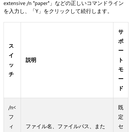
extensive /n *paper*」などの正しいコマンドライン
を入力し、「Y」をクリックして続行します。
サ
ポ
ス
ー
イ
説明
ト
ッ
モ
チ
ー
ド
/n<
既
フ
定
ィ
ファイル名、ファイルパス、また
セ