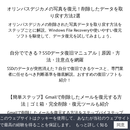
オリンパスデジカメの写真を復元！削除したデータを取
り戻す方法2選
オリンパスデジカメの削除された写真データを取り戻す方法を
ステップごとに解説。Windows File Recoveryや使いやすい復元
ソフトを駆使して、データ復元を試してみましょう。
自分でできる？SSDデータ復旧マニュアル｜原因・方
法・注意点を網羅
SSDのデータが突然消えた？自分で復旧できるケースと、専門業
者に任せるべき判断基準を徹底解説。おすすめの復旧ソフトも
紹介！
【簡単ステップ】Gmailで削除したメールを復元する方
法｜ゴミ箱・完全削除・復元ツールも紹介
Gmailで削除したメールを復元する方法をステップバイステップ
このウェブサイトはクッキーを使用して、あなたが当社のウェブサイト
で解説！ゴミ箱・完全削除・データ復元ツールを使った復元方
法まで、失った大切なメールを取り戻す方法をご紹介します。
で最高の経験を得ることを保証します。
もっと詳しく知る
同意