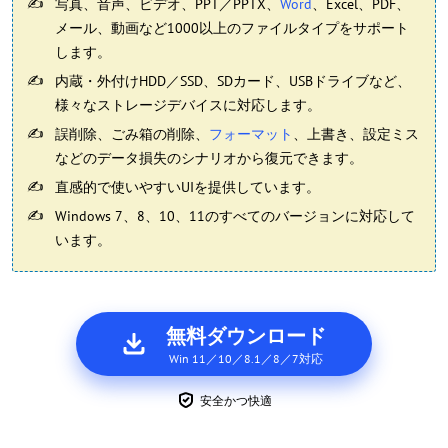
写真、音声、ビデオ、PPT／PPTX、
Word
、Excel、PDF、
メール、動画など1000以上のファイルタイプをサポート
します。
内蔵・外付けHDD／SSD、SDカード、USBドライブなど、
様々なストレージデバイスに対応します。
誤削除、ごみ箱の削除、
フォーマット
、上書き、設定ミス
などのデータ損失のシナリオから復元できます。
直感的で使いやすいUIを提供しています。
Windows 7、8、10、11のすべてのバージョンに対応して
います。
無料ダウンロード
Win 11／10／8.1／8／7対応
安全かつ快適