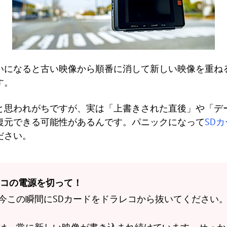
いになると古い映像から順番に消して新しい映像を重ね
す。
と思われがちですが、実は「上書きされた直後」や「デ
復元できる可能性があるんです。パニックになって
SD
ださい。
コの電源を切って！
今この瞬間にSDカードをドラレコから抜いてください