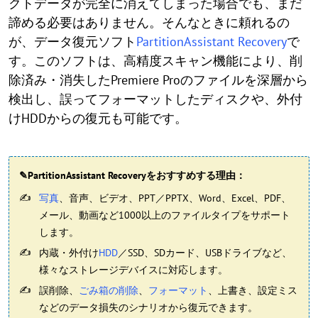
クトデータが完全に消えてしまった場合でも、まだ
諦める必要はありません。そんなときに頼れるの
が、データ復元ソフト
PartitionAssistant Recovery
で
す。このソフトは、高精度スキャン機能により、削
除済み・消失したPremiere Proのファイルを深層から
検出し、誤ってフォーマットしたディスクや、外付
けHDDからの復元も可能です。
✎PartitionAssistant Recoveryをおすすめする理由：
写真
、音声、ビデオ、PPT／PPTX、Word、Excel、PDF、
メール、動画など1000以上のファイルタイプをサポート
します。
内蔵・外付け
HDD
／SSD、SDカード、USBドライブなど、
様々なストレージデバイスに対応します。
誤削除、
ごみ箱の削除
、
フォーマット
、上書き、設定ミス
などのデータ損失のシナリオから復元できます。